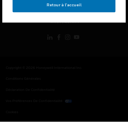
toggle view
Retour à l’accueil
MENTIONS LÉGALES
toggle view
SUIVEZ-NOUS
Copyright © 2026 Honeywell International Inc.
Conditions Générales
Déclaration De Confidentialité
Vos Préférences De Confidentialité
Cookies
Désabonnement Global