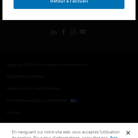
Retour à l’accueil
toggle view
SUIVEZ-NOUS
Copyright © 2026 Honeywell International Inc.
Conditions Générales
Déclaration De Confidentialité
Vos Préférences De Confidentialité
Cookies
Désabonnement Global
En naviguant sur notre site web, vous acceptez l'utilisation
de cookies. Pour plus d’informations, consultez nos
Avis