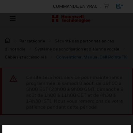
COMMANDE EN VRAC
Par catégorie
Sécurité des personnes en cas
d’incendie
Système de sonorisation et d’alarme vocale
Câbles et accessoires
Conventional Manual Call Points TK
Ce site sera hors service pour maintenance
programmée le samedi 8 août, de 19h00 à
5h00 EST (23h00 à 9h00 GMT, dimanche 9
août de 1h00 à 11h00 CET et de 4h30 à
14h30 IST). Nous vous remercions de votre
patience pendant cette période.