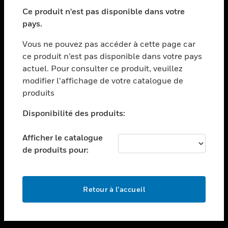
toggle view
SECTEURS
Ce produit n'est pas disponible dans votre
pays.
toggle view
ASSISTANCE
Vous ne pouvez pas accéder à cette page car
toggle view
ce produit n’est pas disponible dans votre pays
EMPLOIS
actuel. Pour consulter ce produit, veuillez
modifier l’affichage de votre catalogue de
toggle view
SOCIÉTÉ
produits
toggle view
Disponibilité des produits:
NOUS CONTACTER
Afficher le catalogue
toggle view
MENTIONS LÉGALES
de produits pour:
toggle view
SUIVEZ-NOUS
Retour à l’accueil