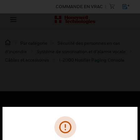
COMMANDE EN VRAC
Par catégorie
Sécurité des personnes en cas
d’incendie
Système de sonorisation et d’alarme vocale
Câbles et accessoires
I-2000 Notifier Paging Console
PRODUITS
toggle view
SOLUTIONS