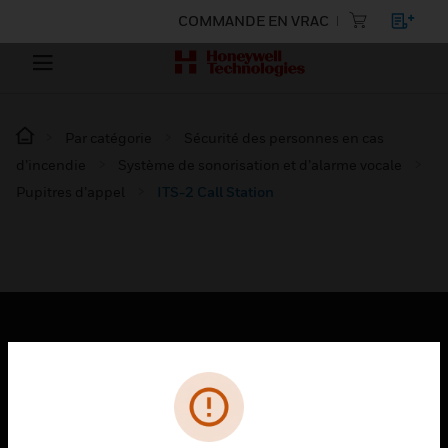
COMMANDE EN VRAC
Par catégorie
Sécurité des personnes en cas
d’incendie
Système de sonorisation et d’alarme vocale
Pupitres d’appel
ITS-2 Call Station
PRODUITS
toggle view
SOLUTIONS