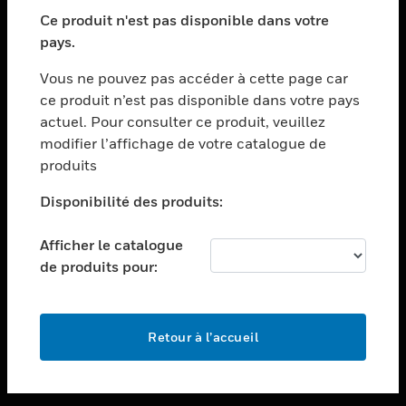
toggle view
SECTEURS
Ce produit n'est pas disponible dans votre
pays.
toggle view
ASSISTANCE
Vous ne pouvez pas accéder à cette page car
toggle view
ce produit n’est pas disponible dans votre pays
EMPLOIS
actuel. Pour consulter ce produit, veuillez
modifier l’affichage de votre catalogue de
toggle view
SOCIÉTÉ
produits
toggle view
Disponibilité des produits:
NOUS CONTACTER
Afficher le catalogue
toggle view
MENTIONS LÉGALES
de produits pour:
toggle view
SUIVEZ-NOUS
Retour à l’accueil