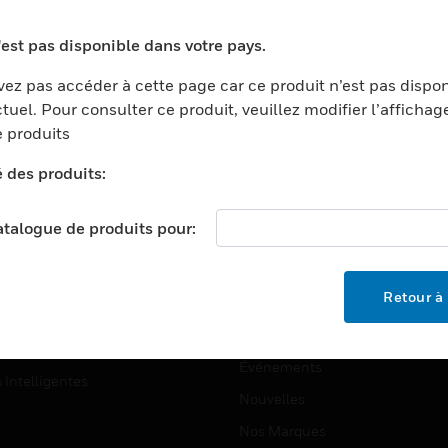
ports
Recherche De Partenaires
'est pas disponible dans votre pays.
ments Commerciaux
Formation
ez pas accéder à cette page car ce produit n’est pas dispo
centers
Assistance Technique
tuel. Pour consulter ce produit, veuillez modifier l’affichag
ation
Tutoriels De Sites Web
 produits
ernement Et Militaire
é des produits:
EMPLOIS
é
Emplois
ignement Supérieur
catalogue de produits pour:
Recherche D'emploi
llerie/Restauration
trie Et Fabrication
SOCIÉTÉ
Retour à 
ce Et Corrections
À Propos
e Au Détail
Événements
s Intelligentes
Nouvelles
Nos Marques