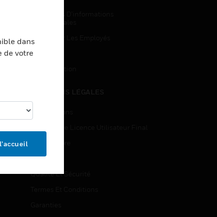
Demandes D’informations
Commerciales
Accès Pour Les Employés
nible dans
e de votre
Inscription
Désinscription
MENTIONS LÉGALES
Certifications
Contrats De Licence Utilisateur Final
Source Libre
l’accueil
Brevets
Qualité Et Sécurité
Termes Et Conditions
Garanties