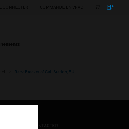
E CONNECTER
COMMANDE EN VRAC
énements
pel
Rack Bracket of Call Station, 5U
NOUS CONTACTER