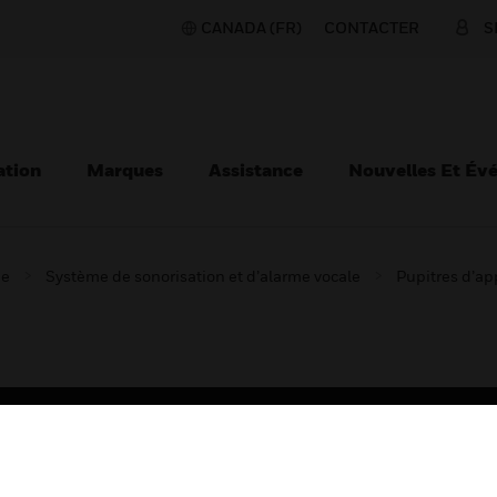
CANADA (FR)
CONTACTER
S
ation
Marques
Assistance
Nouvelles Et Év
ie
Système de sonorisation et d’alarme vocale
Pupitres d’ap
TEURS
ASSISTANCE