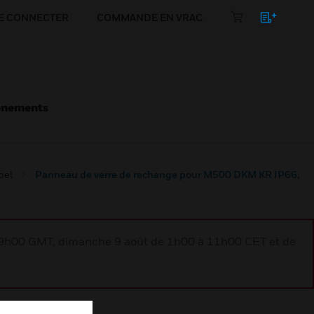
E CONNECTER
COMMANDE EN VRAC
énements
pel
Panneau de verre de rechange pour M500 DKM KR IP66,
à 9h00 GMT, dimanche 9 août de 1h00 à 11h00 CET et de