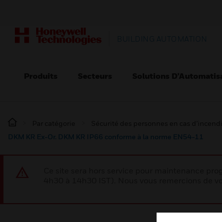
BUILDING AUTOMATION
Produits
Secteurs
Solutions D’Automatis
Par catégorie
Sécurité des personnes en cas d’incend
DKM KR Ex-Or. DKM KR IP66 conforme à la norme EN54-11
Ce site sera hors service pour maintenance p
4h30 à 14h30 IST). Nous vous remercions de vo