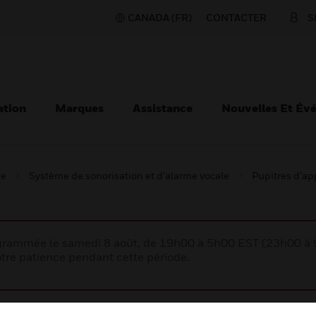
CANADA (FR)
CONTACTER
S
ation
Marques
Assistance
Nouvelles Et Év
ie
Système de sonorisation et d’alarme vocale
Pupitres d’ap
rogrammée le samedi 8 août, de 19h00 à 5h00 EST (23h00 
tre patience pendant cette période.