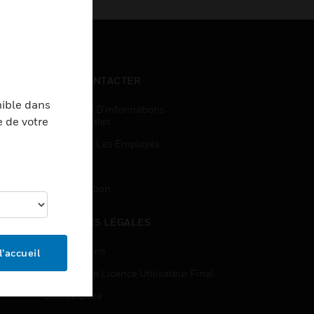
NOUS CONTACTER
nible dans
Demandes D’informations
e de votre
Commerciales
Accès Pour Les Employés
Inscription
Désinscription
MENTIONS LÉGALES
Certifications
l’accueil
Contrats De Licence Utilisateur Final
Source Libre