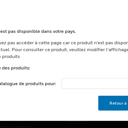
'est pas disponible dans votre pays.
TEURS
ASSISTANCE
ez pas accéder à cette page car ce produit n’est pas dispo
ports
Recherche De Partenaires
tuel. Pour consulter ce produit, veuillez modifier l’affichag
ments Commerciaux
Formation
 produits
centers
Assistance Technique
é des produits:
ation
Tutoriels De Sites Web
ernement Et Militaire
catalogue de produits pour:
EMPLOIS
é
Emplois
ignement Supérieur
Retour à 
Recherche D'emploi
llerie/Restauration
trie Et Fabrication
SOCIÉTÉ
ce Et Corrections