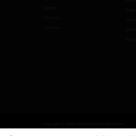
Hôte
Sûreté
Indus
Sécurité
Justi
Services
Vent
Ville
Copyright © 2026 Honeywell International Inc.