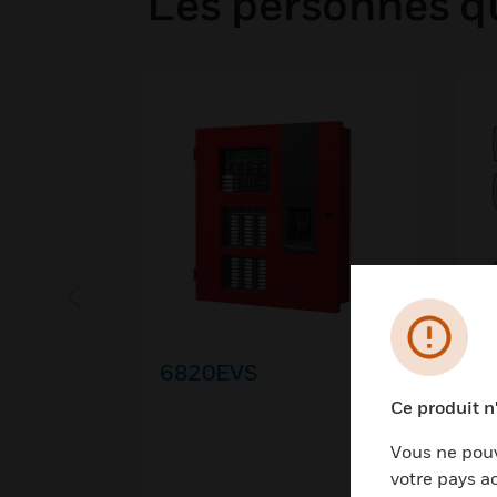
Les personnes qu
6820EVS
Se
Ki
Ce produit n
ba
Vous ne pouv
votre pays ac