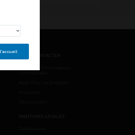
l’accueil
NOUS CONTACTER
Demandes D’informations
Commerciales
Accès Pour Les Employés
Inscription
Désinscription
MENTIONS LÉGALES
Certifications