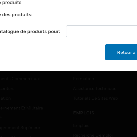
 produits
é des produits:
catalogue de produits pour:
Retour à 
TEURS
ASSISTANCE
ports
Recherche De Partenaires
ments Commerciaux
Formation
centers
Assistance Technique
ation
Tutoriels De Sites Web
ernement Et Militaire
EMPLOIS
é
Emplois
ignement Supérieur
Recherche D'emploi