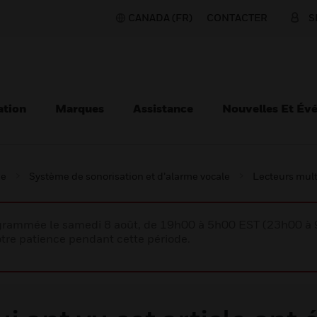
CANADA (FR)
CONTACTER
S
ation
Marques
Assistance
Nouvelles Et Év
ie
Système de sonorisation et d’alarme vocale
Lecteurs mult
rogrammée le samedi 8 août, de 19h00 à 5h00 EST (23h00 
tre patience pendant cette période.