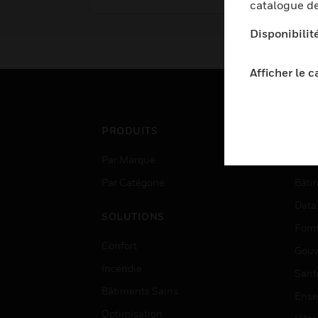
catalogue de
Disponibilit
Afficher le 
PRODUITS
SEC
Par Marque
Aéro
Par Catégorie
Bâti
Data
SOLUTIONS
Form
Confort
Gouv
Incendie
Sant
Bâtiments Sains
Ense
Optimisation