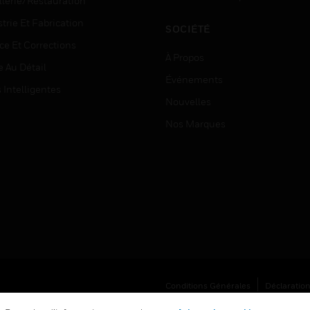
llerie/Restauration
trie Et Fabrication
SOCIÉTÉ
ce Et Corrections
À Propos
e Au Détail
Événements
s Intelligentes
Nouvelles
Nos Marques
Conditions Générales
Déclaration
Vos Préférences De Confidentialité