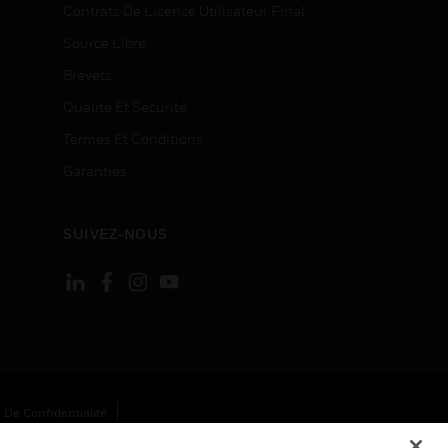
Contrats De Licence Utilisateur Final
Source Libre
Brevets
Qualité Et Sécurité
Termes Et Conditions
Garanties
SUIVEZ-NOUS
 De Confidentialité
Cookies
Désabonnement Global