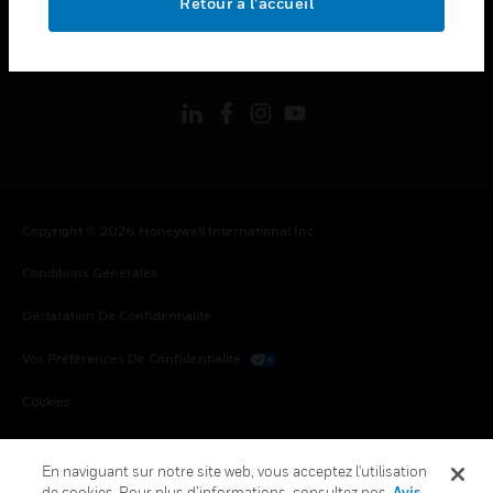
Retour à l’accueil
toggle view
SUIVEZ-NOUS
Copyright © 2026 Honeywell International Inc.
Conditions Générales
Déclaration De Confidentialité
Vos Préférences De Confidentialité
Cookies
Désabonnement Global
En naviguant sur notre site web, vous acceptez l'utilisation
de cookies. Pour plus d’informations, consultez nos
Avis