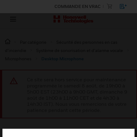
COMMANDE EN VRAC
Par catégorie
Sécurité des personnes en cas
d’incendie
Système de sonorisation et d’alarme vocale
Microphones
Desktop Microphone
Ce site sera hors service pour maintenance
programmée le samedi 8 août, de 19h00 à
5h00 EST (23h00 à 9h00 GMT, dimanche 9
août de 1h00 à 11h00 CET et de 4h30 à
14h30 IST). Nous vous remercions de votre
patience pendant cette période.