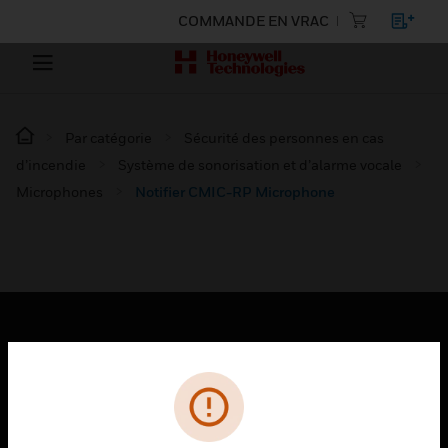
COMMANDE EN VRAC
Par catégorie
Sécurité des personnes en cas
d’incendie
Système de sonorisation et d’alarme vocale
Microphones
Notifier CMIC-RP Microphone
PRODUITS
toggle view
SOLUTIONS