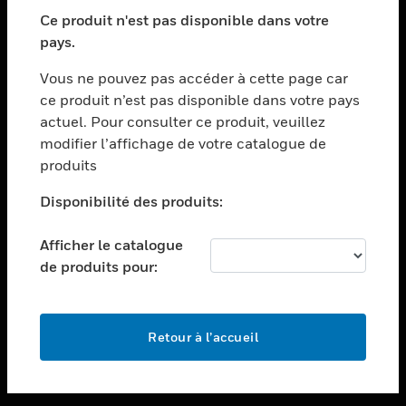
toggle view
SECTEURS
Ce produit n'est pas disponible dans votre
pays.
toggle view
ASSISTANCE
Vous ne pouvez pas accéder à cette page car
toggle view
ce produit n’est pas disponible dans votre pays
EMPLOIS
actuel. Pour consulter ce produit, veuillez
modifier l’affichage de votre catalogue de
toggle view
SOCIÉTÉ
produits
toggle view
Disponibilité des produits:
NOUS CONTACTER
Afficher le catalogue
toggle view
MENTIONS LÉGALES
de produits pour:
toggle view
SUIVEZ-NOUS
Retour à l’accueil