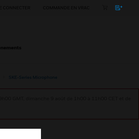
E CONNECTER
COMMANDE EN VRAC
énements
SKE-Series Microphone
à 9h00 GMT, dimanche 9 août de 1h00 à 11h00 CET et de