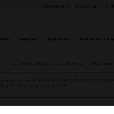
CANADA (FR)
CONTACTER
S
ation
Marques
Assistance
Nouvelles Et Év
ie
Système de sonorisation et d’alarme vocale
Microphones
rogrammée le samedi 8 août, de 19h00 à 5h00 EST (23h00 
tre patience pendant cette période.