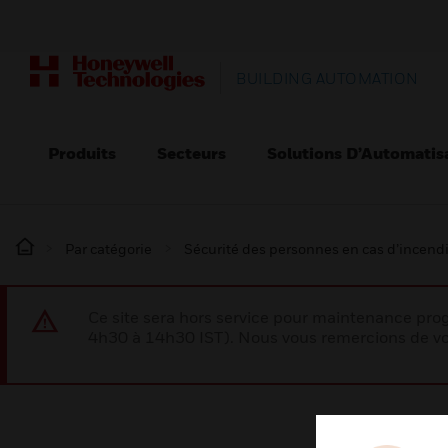
BUILDING AUTOMATION
Produits
Secteurs
Solutions D’Automatis
Par catégorie
Sécurité des personnes en cas d’incend
Ce site sera hors service pour maintenance p
4h30 à 14h30 IST). Nous vous remercions de vo