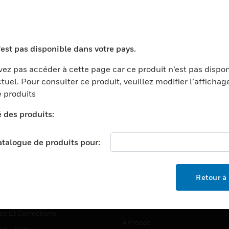
TEURS
ASSISTANCE
'est pas disponible dans votre pays.
ports
Recherche De Partenaires
ez pas accéder à cette page car ce produit n’est pas dispo
tuel. Pour consulter ce produit, veuillez modifier l’affichag
ments Commerciaux
Formation
 produits
centers
Assistance Technique
é des produits:
ation
Tutoriels De Sites Web
ernement Et Militaire
EMPLOIS
catalogue de produits pour:
é
Emplois
ignement Supérieur
Recherche D'emploi
Retour à 
llerie/Restauration
trie Et Fabrication
SOCIÉTÉ
ce Et Corrections
À Propos