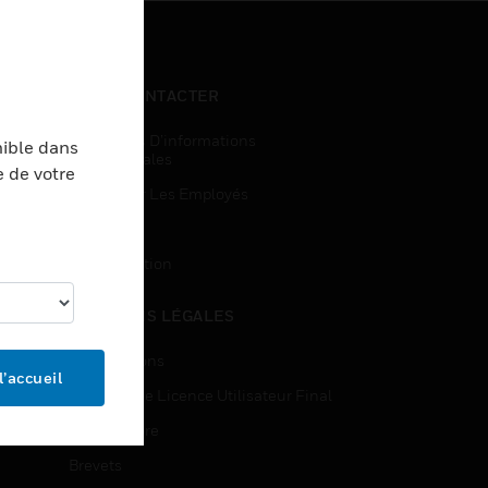
NOUS CONTACTER
Demandes D’informations
nible dans
Commerciales
e de votre
Accès Pour Les Employés
Inscription
Désinscription
MENTIONS LÉGALES
Certifications
l’accueil
Contrats De Licence Utilisateur Final
Source Libre
Brevets