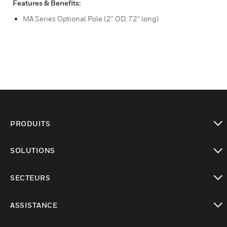
Features & Benefits:
MA Series Optional Pole (2” OD, 72” long)
PRODUITS
toggle view
SOLUTIONS
toggle view
SECTEURS
toggle view
ASSISTANCE
toggle view