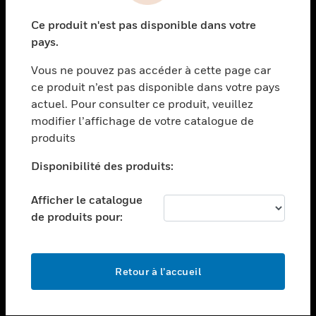
toggle view
Ce produit n'est pas disponible dans votre
SECTEURS
pays.
toggle view
Vous ne pouvez pas accéder à cette page car
ASSISTANCE
ce produit n’est pas disponible dans votre pays
toggle view
actuel. Pour consulter ce produit, veuillez
EMPLOIS
modifier l’affichage de votre catalogue de
toggle view
produits
SOCIÉTÉ
Disponibilité des produits:
toggle view
NOUS CONTACTER
Afficher le catalogue
toggle view
de produits pour:
MENTIONS LÉGALES
toggle view
SUIVEZ-NOUS
Retour à l’accueil