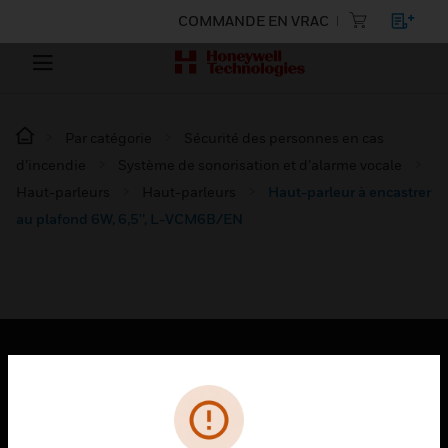
COMMANDE EN VRAC
Par catégorie
Sécurité des personnes en cas
d’incendie
Système de sonorisation et d’alarme vocale
Haut-parleurs
Haut-parleurs
Haut-parleur à encastrer
au plafond 6W, 6,5'’, L-VCM6B/EN
PRODUITS
toggle view
SOLUTIONS