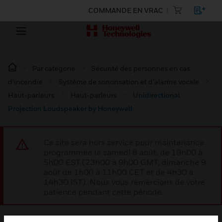
COMMANDE EN VRAC
Par catégorie
Sécurité des personnes en cas
d’incendie
Système de sonorisation et d’alarme vocale
Haut-parleurs
Haut-parleurs
Unidirectional
Projection Loudspeaker by Honeywell
Ce site sera hors service pour maintenance
programmée le samedi 8 août, de 19h00 à
5h00 EST (23h00 à 9h00 GMT, dimanche 9
août de 1h00 à 11h00 CET et de 4h30 à
14h30 IST). Nous vous remercions de votre
patience pendant cette période.