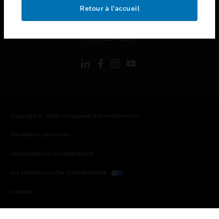
toggle view
Retour à l’accueil
MENTIONS LÉGALES
toggle view
SUIVEZ-NOUS
Copyright © 2026 Honeywell International Inc.
Conditions Générales
Déclaration De Confidentialité
Vos Préférences De Confidentialité
Cookies
Désabonnement Global