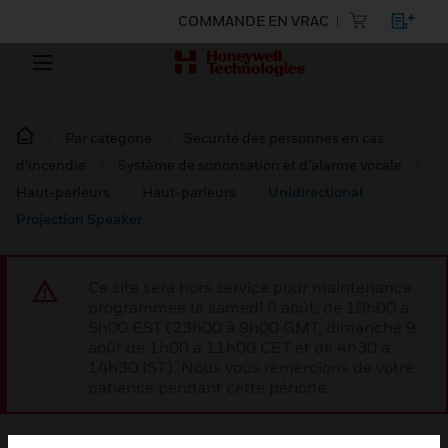
COMMANDE EN VRAC
Par catégorie
Sécurité des personnes en cas
d’incendie
Système de sonorisation et d’alarme vocale
Haut-parleurs
Haut-parleurs
Unidirectional
Projection Speaker
Ce site sera hors service pour maintenance
programmée le samedi 8 août, de 19h00 à
5h00 EST (23h00 à 9h00 GMT, dimanche 9
août de 1h00 à 11h00 CET et de 4h30 à
14h30 IST). Nous vous remercions de votre
patience pendant cette période.