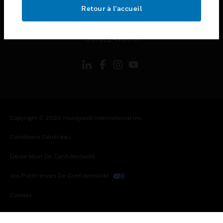
toggle view
Retour à l’accueil
MENTIONS LÉGALES
toggle view
SUIVEZ-NOUS
Copyright © 2026 Honeywell International Inc.
Conditions Générales
Déclaration De Confidentialité
Vos Préférences De Confidentialité
Cookies
Désabonnement Global