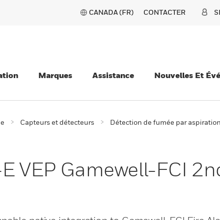
CANADA (FR)
CONTACTER
S
ation
Marques
Assistance
Nouvelles Et Év
ie
Capteurs et détecteurs
Détection de fumée par aspiratio
A-E VEP Gamewell-FCI 2n