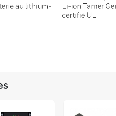
terie au lithium-
Li-ion Tamer G
certifié UL
es