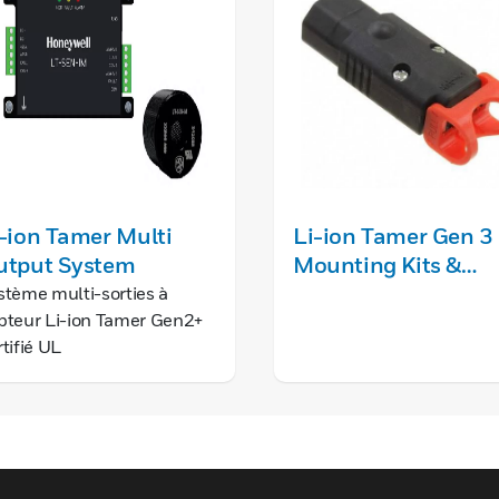
-ion Tamer Multi
Li-ion Tamer Gen 3
utput System
Mounting Kits &
Accessories
stème multi-sorties à
pteur Li-ion Tamer Gen2+
rtifié UL