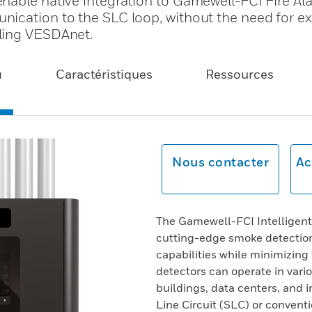
nable native integration to Gamewell-FCI Fire Al
ication to the SLC loop, without the need for ex
ling VESDAnet.
u
Caractéristiques
Ressources
Nous contacter
Ac
The Gamewell-FCI Intelligen
cutting-edge smoke detection
capabilities while minimizing 
detectors can operate in vari
buildings, data centers, and in
Line Circuit (SLC) or convent