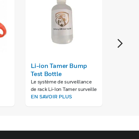
Li-ion Tamer Bump
Intell
Test Bottle
VEU G
2nd Ge
Le système de surveillance
de rack Li-Ion Tamer surveille
Ed.
les dégagements gazeux de
EN SAVOIR PLUS
batterie au lithium-ion.