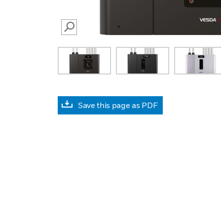
SEARCH
Save this page as PDF