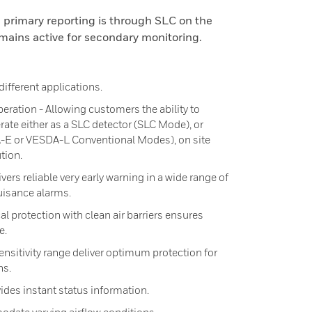
primary reporting is through SLC on the
mains active for secondary monitoring.
ifferent applications.
eration - Allowing customers the ability to
rate either as a SLC detector (SLC Mode), or
-E or VESDA-L Conventional Modes), on site
tion.
vers reliable very early warning in a wide range of
isance alarms.
cal protection with clean air barriers ensures
e.
ensitivity range deliver optimum protection for
ns.
vides instant status information.