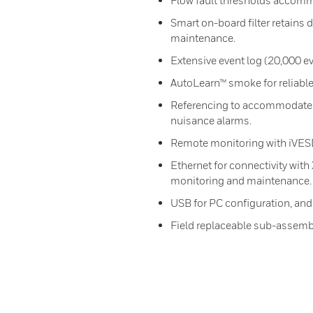
Flow fault thresholds accommo
Smart on-board filter retains d
maintenance.
Extensive event log (20,000 ev
AutoLearn™ smoke for reliabl
Referencing to accommodate e
nuisance alarms.
Remote monitoring with iVESD
Ethernet for connectivity with
monitoring and maintenance.
USB for PC configuration, an
Field replaceable sub-assemb