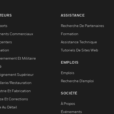
TEURS
ASSISTANCE
ports
Recherche De Partenaires
ments Commerciaux
Formation
centers
Assistance Technique
ation
Tutoriels De Sites Web
ernement Et Militaire
EMPLOIS
é
Emplois
ignement Supérieur
Recherche D'emploi
llerie/Restauration
trie Et Fabrication
SOCIÉTÉ
ce Et Corrections
À Propos
e Au Détail
Événements