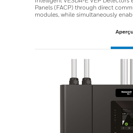
Intelligent VESDA-E VEP Detectors e
Panels (FACP) through direct commun
modules, while simultaneously enab
Aperç