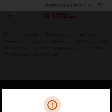
COMMANDE EN VRAC
Par catégorie
Sécurité des personnes en cas
d’incendie
Capteurs et détecteurs
Détection de fumée
par aspiration
Cartes et modules réseau
Convertisseur
TTY/RS232 pour FlexES Control
PRODUITS
toggle view
SOLUTIONS