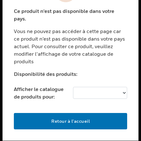
toggle view
Ce produit n'est pas disponible dans votre
SECTEURS
pays.
toggle view
Vous ne pouvez pas accéder à cette page car
ASSISTANCE
ce produit n’est pas disponible dans votre pays
toggle view
actuel. Pour consulter ce produit, veuillez
EMPLOIS
modifier l’affichage de votre catalogue de
toggle view
produits
SOCIÉTÉ
Disponibilité des produits:
toggle view
NOUS CONTACTER
Afficher le catalogue
toggle view
de produits pour:
MENTIONS LÉGALES
toggle view
SUIVEZ-NOUS
Retour à l’accueil