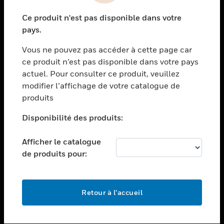
toggle view
Ce produit n'est pas disponible dans votre
SECTEURS
pays.
toggle view
Vous ne pouvez pas accéder à cette page car
ASSISTANCE
ce produit n’est pas disponible dans votre pays
toggle view
actuel. Pour consulter ce produit, veuillez
EMPLOIS
modifier l’affichage de votre catalogue de
toggle view
produits
SOCIÉTÉ
Disponibilité des produits:
toggle view
NOUS CONTACTER
Afficher le catalogue
toggle view
de produits pour:
MENTIONS LÉGALES
toggle view
SUIVEZ-NOUS
Retour à l’accueil