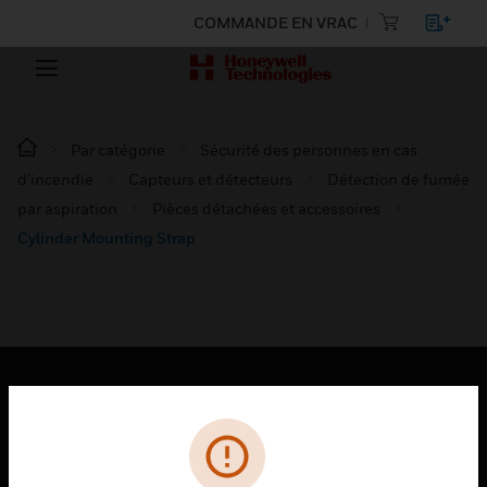
COMMANDE EN VRAC
Par catégorie
Sécurité des personnes en cas
d’incendie
Capteurs et détecteurs
Détection de fumée
par aspiration
Pièces détachées et accessoires
Cylinder Mounting Strap
PRODUITS
toggle view
SOLUTIONS