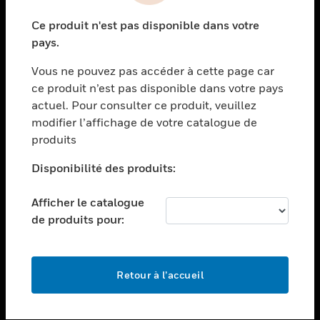
toggle view
Ce produit n'est pas disponible dans votre
SECTEURS
pays.
toggle view
Vous ne pouvez pas accéder à cette page car
ASSISTANCE
ce produit n’est pas disponible dans votre pays
toggle view
actuel. Pour consulter ce produit, veuillez
EMPLOIS
modifier l’affichage de votre catalogue de
toggle view
produits
SOCIÉTÉ
Disponibilité des produits:
toggle view
NOUS CONTACTER
Afficher le catalogue
toggle view
de produits pour:
MENTIONS LÉGALES
toggle view
SUIVEZ-NOUS
Retour à l’accueil