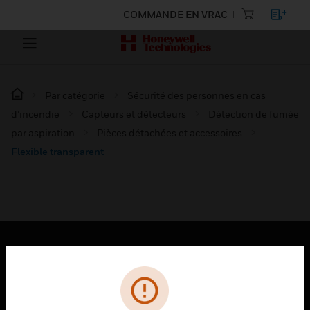
COMMANDE EN VRAC
Par catégorie
Sécurité des personnes en cas
d’incendie
Capteurs et détecteurs
Détection de fumée
par aspiration
Pièces détachées et accessoires
Flexible transparent
PRODUITS
toggle view
SOLUTIONS