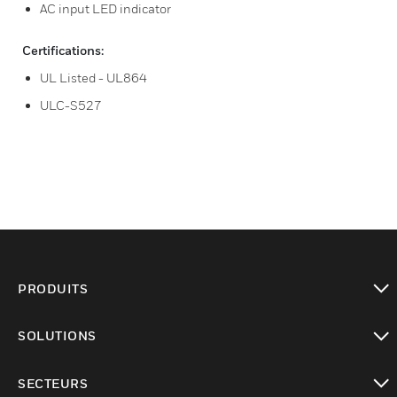
AC input LED indicator
Certifications:
UL Listed - UL864
ULC-S527
PRODUITS
toggle view
SOLUTIONS
toggle view
SECTEURS