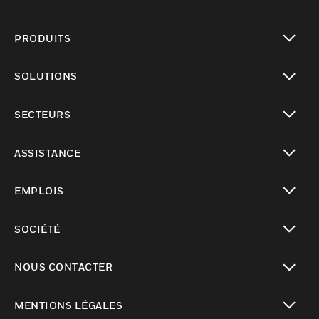
PRODUITS
toggle view
SOLUTIONS
toggle view
SECTEURS
toggle view
ASSISTANCE
toggle view
EMPLOIS
toggle view
SOCIÉTÉ
toggle view
NOUS CONTACTER
toggle view
MENTIONS LÉGALES