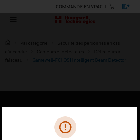
COMMANDE EN VRAC
Par catégorie
Sécurité des personnes en cas
d’incendie
Capteurs et détecteurs
Détecteurs à
faisceau
Gamewell-FCI OSI Intelligent Beam Detector
PRODUITS
toggle view
SOLUTIONS