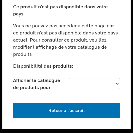
toggle view
SECTEURS
Ce produit n'est pas disponible dans votre
pays.
toggle view
ASSISTANCE
Vous ne pouvez pas accéder à cette page car
toggle view
ce produit n’est pas disponible dans votre pays
EMPLOIS
actuel. Pour consulter ce produit, veuillez
modifier l’affichage de votre catalogue de
toggle view
SOCIÉTÉ
produits
toggle view
Disponibilité des produits:
NOUS CONTACTER
Afficher le catalogue
toggle view
MENTIONS LÉGALES
de produits pour:
toggle view
SUIVEZ-NOUS
Retour à l’accueil