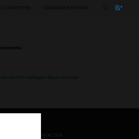
E CONNECTER
COMMANDE EN VRAC
énements
Sensor OSI Intelligent Beam Detector
NOUS CONTACTER