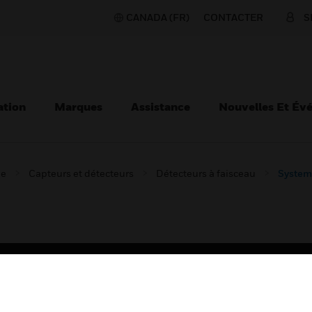
CANADA (FR)
CONTACTER
S
ation
Marques
Assistance
Nouvelles Et Év
ie
Capteurs et détecteurs
Détecteurs à faisceau
System 
TEURS
ASSISTANCE