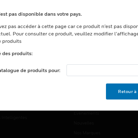
ports
Recherche De Partenaires
'est pas disponible dans votre pays.
ments Commerciaux
Formation
ez pas accéder à cette page car ce produit n’est pas dispo
centers
Assistance Technique
tuel. Pour consulter ce produit, veuillez modifier l’affichag
ation
Tutoriels De Sites Web
 produits
ernement Et Militaire
é des produits:
EMPLOIS
é
Emplois
ignement Supérieur
catalogue de produits pour:
Recherche D'emploi
llerie/Restauration
trie Et Fabrication
SOCIÉTÉ
Retour à 
ce Et Corrections
À Propos
e Au Détail
Événements
s Intelligentes
Nouvelles
Nos Marques