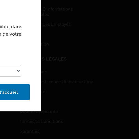
Demandes D’informations
Commerciales
Accès Pour Les Employés
nible dans
e de votre
Inscription
Désinscription
MENTIONS LÉGALES
Certifications
Contrats De Licence Utilisateur Final
Source Libre
l’accueil
Brevets
Qualité Et Sécurité
Termes Et Conditions
Garanties