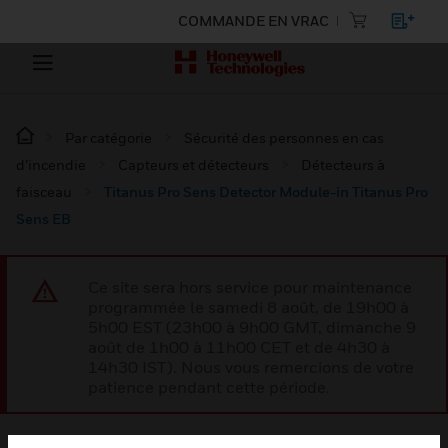
COMMANDE EN VRAC
Par catégorie
Sécurité des personnes en cas
d’incendie
Capteurs et détecteurs
Détecteurs à
faisceau
Titanus Pro Sens Detector Module-in Titanus Pro
Sens EB
Ce site sera hors service pour maintenance
programmée le samedi 8 août, de 19h00 à
5h00 EST (23h00 à 9h00 GMT, dimanche 9
août de 1h00 à 11h00 CET et de 4h30 à
14h30 IST). Nous vous remercions de votre
patience pendant cette période.