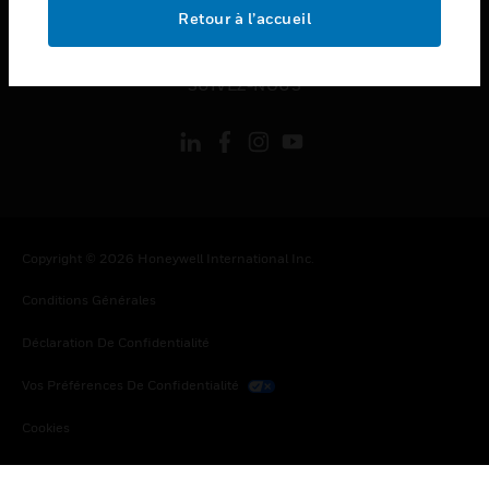
toggle view
Retour à l’accueil
MENTIONS LÉGALES
toggle view
SUIVEZ-NOUS
Copyright © 2026 Honeywell International Inc.
Conditions Générales
Déclaration De Confidentialité
Vos Préférences De Confidentialité
Cookies
Désabonnement Global