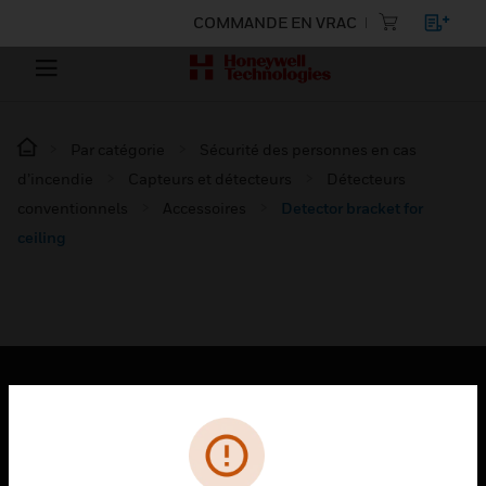
COMMANDE EN VRAC
Par catégorie
Sécurité des personnes en cas
d’incendie
Capteurs et détecteurs
Détecteurs
conventionnels
Accessoires
Detector bracket for
ceiling
PRODUITS
toggle view
SOLUTIONS