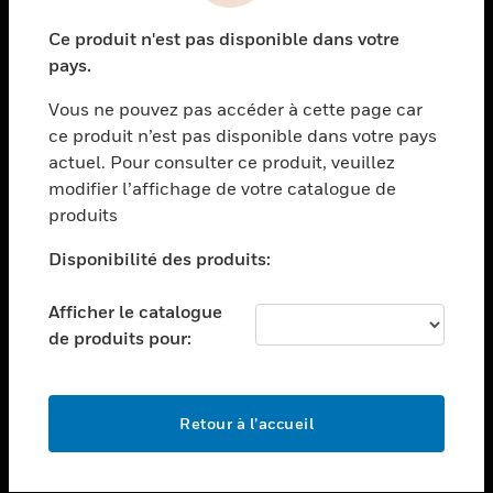
toggle view
Ce produit n'est pas disponible dans votre
SECTEURS
pays.
toggle view
Vous ne pouvez pas accéder à cette page car
ASSISTANCE
ce produit n’est pas disponible dans votre pays
toggle view
actuel. Pour consulter ce produit, veuillez
EMPLOIS
modifier l’affichage de votre catalogue de
toggle view
produits
SOCIÉTÉ
Disponibilité des produits:
toggle view
NOUS CONTACTER
Afficher le catalogue
toggle view
de produits pour:
MENTIONS LÉGALES
toggle view
SUIVEZ-NOUS
Retour à l’accueil