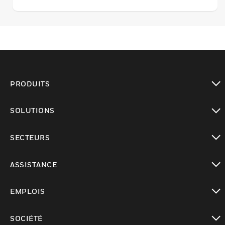
alimentation EAE séparée en 24Vcc.
PRODUITS
toggle view
SOLUTIONS
toggle view
SECTEURS
toggle view
ASSISTANCE
toggle view
EMPLOIS
toggle view
SOCIÉTÉ