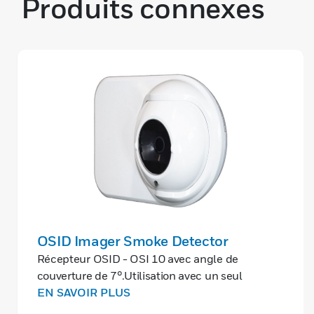
Produits connexes
OSID Imager Smoke Detector
Récepteur OSID - OSI 10 avec angle de
couverture de 7°.Utilisation avec un seul
émetteur pour une portée pouvant atteindre
EN SAVOIR PLUS
200 m.Cet équipement requiert une