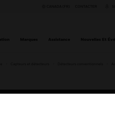
CANADA (FR)
CONTACTER
S
ation
Marques
Assistance
Nouvelles Et Év
ie
Capteurs et détecteurs
Détecteurs conventionnels
Ac
TEURS
ASSISTANCE