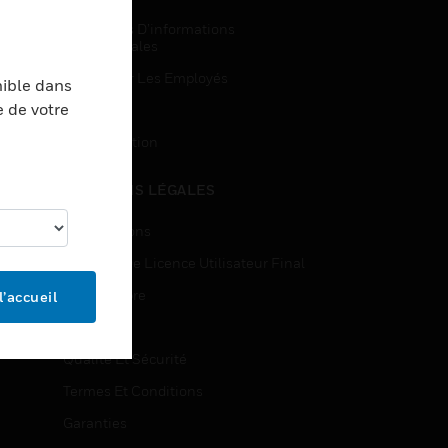
Demandes D’informations
Commerciales
Accès Pour Les Employés
nible dans
e de votre
Inscription
Désinscription
MENTIONS LÉGALES
Certifications
Contrats De Licence Utilisateur Final
Source Libre
l’accueil
Brevets
Qualité Et Sécurité
Termes Et Conditions
Garanties