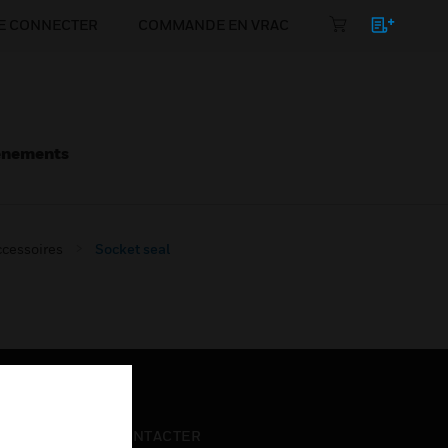
E CONNECTER
COMMANDE EN VRAC
énements
cessoires
Socket seal
NOUS CONTACTER