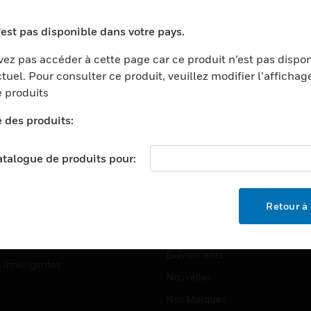
ports
Recherche De Partenaires
'est pas disponible dans votre pays.
ments Commerciaux
Formation
ez pas accéder à cette page car ce produit n’est pas dispo
centers
Assistance Technique
tuel. Pour consulter ce produit, veuillez modifier l’affichag
ation
Tutoriels De Sites Web
 produits
ernement Et Militaire
é des produits:
EMPLOIS
é
Emplois
ignement Supérieur
catalogue de produits pour:
Recherche D'emploi
llerie/Restauration
trie Et Fabrication
SOCIÉTÉ
Retour à 
ce Et Corrections
À Propos
e Au Détail
Événements
s Intelligentes
Nouvelles
Nos Marques