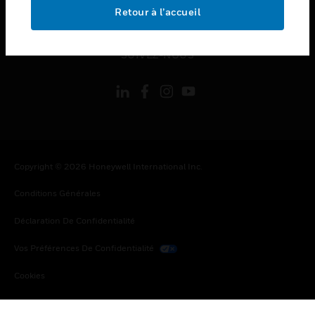
toggle view
Retour à l’accueil
MENTIONS LÉGALES
toggle view
SUIVEZ-NOUS
Copyright © 2026 Honeywell International Inc.
Conditions Générales
Déclaration De Confidentialité
Vos Préférences De Confidentialité
Cookies
Désabonnement Global