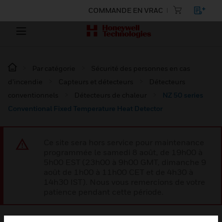
COMMANDE EN VRAC
Par catégorie
Sécurité des personnes en cas
d’incendie
Capteurs et détecteurs
Détecteurs
conventionnels
Détecteurs de chaleur
NZ 50 series
Conventional Fixed Temperature Heat Detector
Ce site sera hors service pour maintenance
programmée le samedi 8 août, de 19h00 à
5h00 EST (23h00 à 9h00 GMT, dimanche 9
août de 1h00 à 11h00 CET et de 4h30 à
14h30 IST). Nous vous remercions de votre
patience pendant cette période.