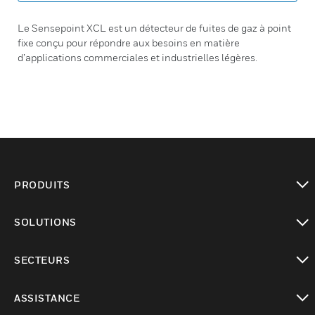
Le Sensepoint XCL est un détecteur de fuites de gaz à point
fixe conçu pour répondre aux besoins en matière
d’applications commerciales et industrielles légères.
PRODUITS
toggle view
SOLUTIONS
toggle view
SECTEURS
toggle view
ASSISTANCE