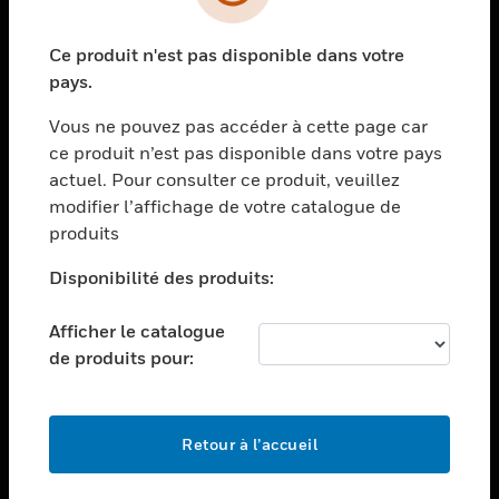
toggle view
SOLUTIONS
Ce produit n'est pas disponible dans votre
toggle view
pays.
SECTEURS
toggle view
Vous ne pouvez pas accéder à cette page car
ASSISTANCE
ce produit n’est pas disponible dans votre pays
actuel. Pour consulter ce produit, veuillez
toggle view
EMPLOIS
modifier l’affichage de votre catalogue de
produits
toggle view
SOCIÉTÉ
Disponibilité des produits:
toggle view
NOUS CONTACTER
Afficher le catalogue
de produits pour:
toggle view
MENTIONS LÉGALES
toggle view
SUIVEZ-NOUS
Retour à l’accueil