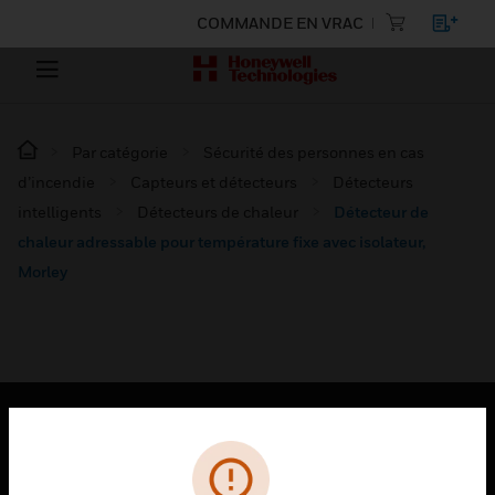
COMMANDE EN VRAC
Par catégorie
Sécurité des personnes en cas
d’incendie
Capteurs et détecteurs
Détecteurs
intelligents
Détecteurs de chaleur
Détecteur de
chaleur adressable pour température fixe avec isolateur,
Morley
PRODUITS