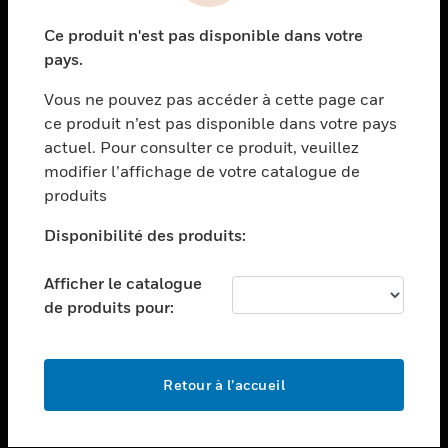
toggle view
Ce produit n'est pas disponible dans votre
SECTEURS
pays.
toggle view
Vous ne pouvez pas accéder à cette page car
ASSISTANCE
ce produit n’est pas disponible dans votre pays
toggle view
actuel. Pour consulter ce produit, veuillez
EMPLOIS
modifier l’affichage de votre catalogue de
toggle view
produits
SOCIÉTÉ
Disponibilité des produits:
toggle view
NOUS CONTACTER
Afficher le catalogue
toggle view
de produits pour:
MENTIONS LÉGALES
toggle view
SUIVEZ-NOUS
Retour à l’accueil