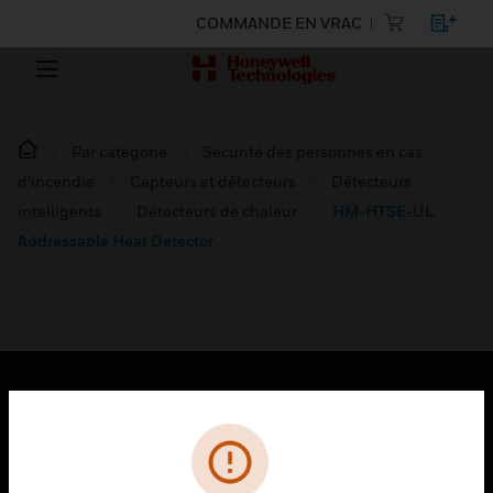
COMMANDE EN VRAC
Par catégorie
Sécurité des personnes en cas
d’incendie
Capteurs et détecteurs
Détecteurs
intelligents
Détecteurs de chaleur
HM-HTSE-UL
Addressable Heat Detector
PRODUITS
toggle view
SOLUTIONS