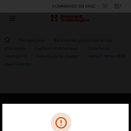
COMMANDE EN VRAC
Par catégorie
Sécurité des personnes en cas
d’incendie
Capteurs et détecteurs
Détecteurs
intelligents
Détecteurs de chaleur
SWIFT® WSK-HEAT
Heat Detector
PRODUITS
toggle view
SOLUTIONS