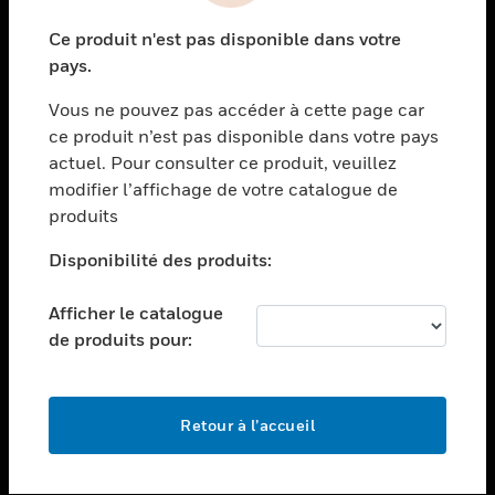
toggle view
Ce produit n'est pas disponible dans votre
SECTEURS
pays.
toggle view
Vous ne pouvez pas accéder à cette page car
ASSISTANCE
ce produit n’est pas disponible dans votre pays
toggle view
actuel. Pour consulter ce produit, veuillez
EMPLOIS
modifier l’affichage de votre catalogue de
toggle view
produits
SOCIÉTÉ
Disponibilité des produits:
toggle view
NOUS CONTACTER
Afficher le catalogue
toggle view
de produits pour:
MENTIONS LÉGALES
toggle view
SUIVEZ-NOUS
Retour à l’accueil