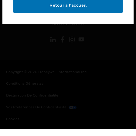
toggle view
Retour à l’accueil
MENTIONS LÉGALES
toggle view
SUIVEZ-NOUS
Copyright © 2026 Honeywell International Inc.
Conditions Générales
Déclaration De Confidentialité
Vos Préférences De Confidentialité
Cookies
Désabonnement Global