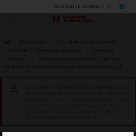
COMMANDE EN VRAC
Par catégorie
Sécurité des personnes en cas
d’incendie
Capteurs et détecteurs
Détecteurs
intelligents
Détecteurs multicritères/multi-capteurs
Multicapteur thermique optique avec isolateur, Morley-IAS
Ce site sera hors service pour maintenance
programmée le samedi 8 août, de 19h00 à
5h00 EST (23h00 à 9h00 GMT, dimanche 9
août de 1h00 à 11h00 CET et de 4h30 à
14h30 IST). Nous vous remercions de votre
patience pendant cette période.