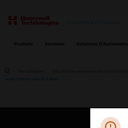
BUILDING AUTOMATION
Produits
Secteurs
Solutions D’Automatis
Par catégorie
Sécurité des personnes en cas d’incend
multi-critères sans fil (Libra)