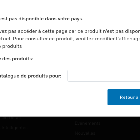
TEURS
ASSISTANCE
ports
Recherche De Partenaires
'est pas disponible dans votre pays.
ments Commerciaux
Formation
ez pas accéder à cette page car ce produit n’est pas dispo
centers
Assistance Technique
tuel. Pour consulter ce produit, veuillez modifier l’affichag
 produits
ation
Tutoriels De Sites Web
ernement Et Militaire
é des produits:
EMPLOIS
é
catalogue de produits pour:
Emplois
ignement Supérieur
Recherche D'emploi
llerie/Restauration
Retour à 
trie Et Fabrication
SOCIÉTÉ
ce Et Corrections
À Propos
e Au Détail
Événements
s Intelligentes
Nouvelles