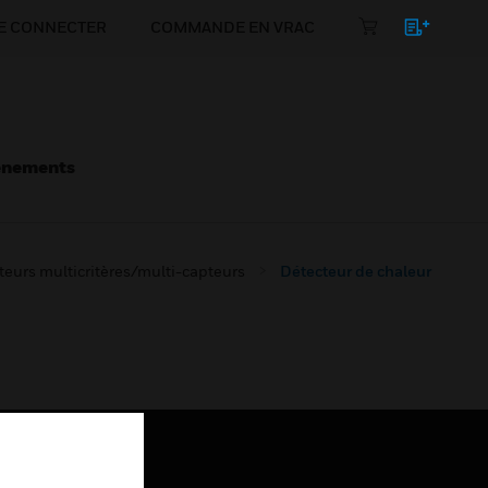
E CONNECTER
COMMANDE EN VRAC
énements
teurs multicritères/multi-capteurs
Détecteur de chaleur