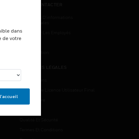
NOUS CONTACTER
Demandes D’informations
Commerciales
nible dans
Accès Pour Les Employés
e de votre
Inscription
Désinscription
MENTIONS LÉGALES
Certifications
Contrats De Licence Utilisateur Final
l’accueil
Source Libre
Brevets
Qualité Et Sécurité
Termes Et Conditions