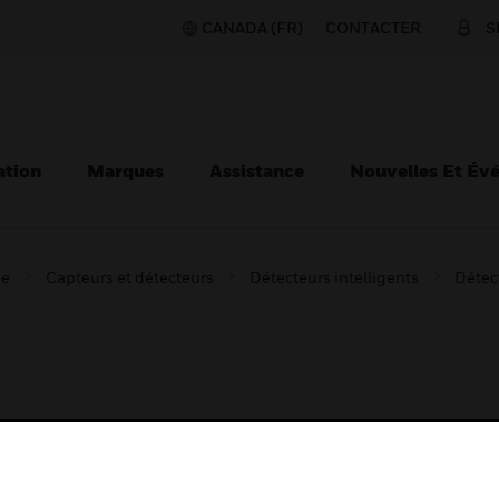
CANADA (FR)
CONTACTER
S
ation
Marques
Assistance
Nouvelles Et Év
ie
Capteurs et détecteurs
Détecteurs intelligents
Détec