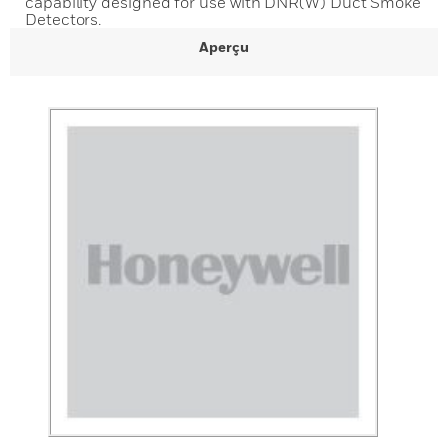
capability designed for use with DNR(W) Duct Smoke
Detectors.
Aperçu