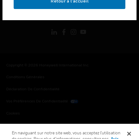
Retour à l’accueil
toggle view
SUIVEZ-NOUS
Copyright © 2026 Honeywell International Inc.
Conditions Générales
Déclaration De Confidentialité
Vos Préférences De Confidentialité
Cookies
Désabonnement Global
En naviguant sur notre site web, vous acceptez l'utilisation
de cookies. Pour plus d’informations, consultez nos
Avis