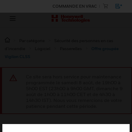
COMMANDE EN VRAC
Par catégorie
Sécurité des personnes en cas
d’incendie
Logiciel
Passerelles
Offre groupée
Vigilon CLSS
Ce site sera hors service pour maintenance
programmée le samedi 8 août, de 19h00 à
5h00 EST (23h00 à 9h00 GMT, dimanche 9
août de 1h00 à 11h00 CET et de 4h30 à
14h30 IST). Nous vous remercions de votre
patience pendant cette période.