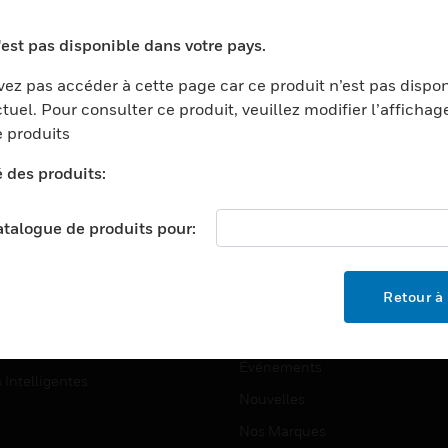
ports
Recherche De Partenaires
'est pas disponible dans votre pays.
ments Commerciaux
Formation
ez pas accéder à cette page car ce produit n’est pas dispo
centers
Assistance Technique
tuel. Pour consulter ce produit, veuillez modifier l’affichag
ation
Tutoriels De Sites Web
 produits
ernement Et Militaire
é des produits:
EMPLOIS
é
Emplois
ignement Supérieur
catalogue de produits pour:
Recherche D'emploi
llerie/Restauration
trie Et Fabrication
SOCIÉTÉ
Retour à 
ce Et Corrections
À Propos
e Au Détail
Événements
s Intelligentes
Nouvelles
Nos Marques