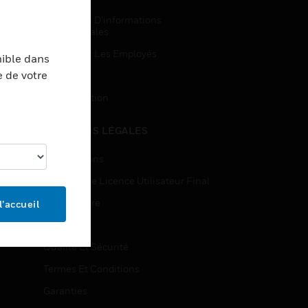
Demandes D’informations
Commerciales
Accès Pour Les Employés
nible dans
e de votre
Inscription
Désinscription
MENTIONS LÉGALES
Certifications
Contrats De Licence Utilisateur Final
Source Libre
l’accueil
Brevets
Qualité Et Sécurité
Termes Et Conditions
Garanties