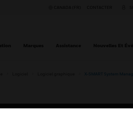
CANADA (FR)
CONTACTER
S
ation
Marques
Assistance
Nouvelles Et Év
ie
Logiciel
Logiciel graphique
X-SMART System Manag
TEURS
ASSISTANCE