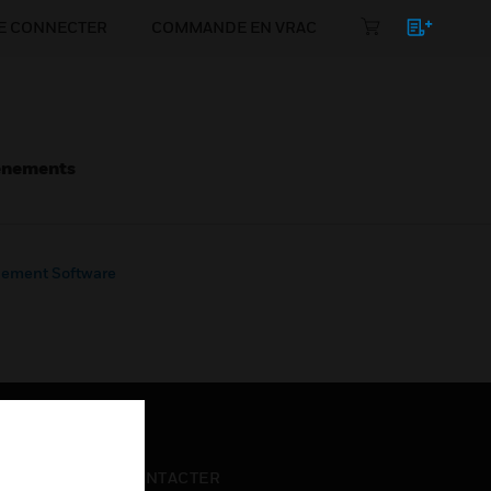
E CONNECTER
COMMANDE EN VRAC
énements
ement Software
NOUS CONTACTER