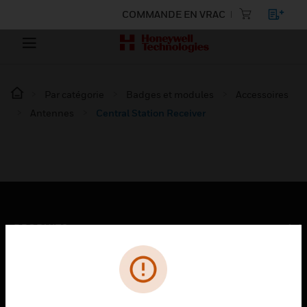
COMMANDE EN VRAC
Par catégorie
Badges et modules
Accessoires
Antennes
Central Station Receiver
PRODUITS
toggle view
SOLUTIONS
toggle view
SECTEURS