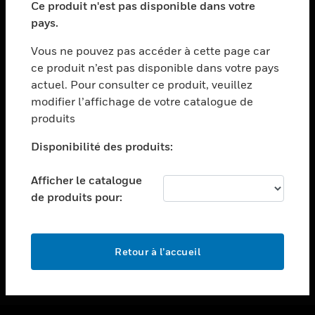
Ce produit n'est pas disponible dans votre
toggle view
pays.
ASSISTANCE
Vous ne pouvez pas accéder à cette page car
toggle view
ce produit n’est pas disponible dans votre pays
EMPLOIS
actuel. Pour consulter ce produit, veuillez
toggle view
modifier l’affichage de votre catalogue de
SOCIÉTÉ
produits
toggle view
NOUS CONTACTER
Disponibilité des produits:
toggle view
Afficher le catalogue
MENTIONS LÉGALES
de produits pour:
toggle view
SUIVEZ-NOUS
Retour à l’accueil