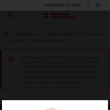
COMMANDE EN VRAC
Par catégorie
Badges et modules
Accessoires
Antennes
Antenne extérieure
Ce site sera hors service pour maintenance
programmée le samedi 8 août, de 19h00 à
5h00 EST (23h00 à 9h00 GMT, dimanche 9
août de 1h00 à 11h00 CET et de 4h30 à
14h30 IST). Nous vous remercions de votre
patience pendant cette période.