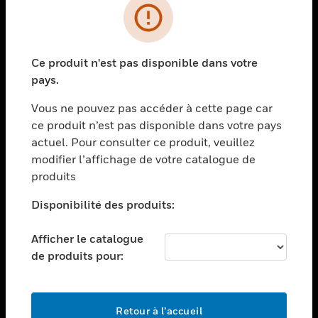
PRODUITS
toggle view
Ce produit n'est pas disponible dans votre
SOLUTIONS
pays.
toggle view
SECTEURS
Vous ne pouvez pas accéder à cette page car
ce produit n’est pas disponible dans votre pays
toggle view
actuel. Pour consulter ce produit, veuillez
ASSISTANCE
modifier l’affichage de votre catalogue de
toggle view
produits
EMPLOIS
Disponibilité des produits:
toggle view
SOCIÉTÉ
Afficher le catalogue
toggle view
de produits pour:
NOUS CONTACTER
toggle view
MENTIONS LÉGALES
Retour à l’accueil