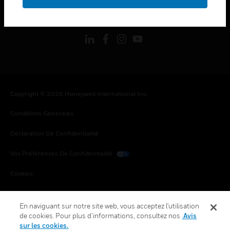
toggle view
SUIVEZ-NOUS
Copyright © 2026 Honeywell International Inc.
Conditions Générales
Déclaration De Confidentialité
Vos Préférences De Confidentialité
Cookies
Désabonnement Global
En naviguant sur notre site web, vous acceptez l'utilisation
de cookies. Pour plus d’informations, consultez nos
Avis
sur les cookies.