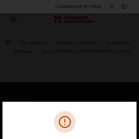
COMMANDE EN VRAC
Par catégorie
Badges et modules
Accessoires
Batteries
Batt. 12V 4.5Ah pr UGA/CMSI ES Com/line
PRODUITS
toggle view
SOLUTIONS
toggle view
SECTEURS