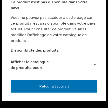
Ce produit n'est pas disponible dans votre
toggle view
pays.
ASSISTANCE
Vous ne pouvez pas accéder à cette page car
toggle view
ce produit n’est pas disponible dans votre pays
EMPLOIS
actuel. Pour consulter ce produit, veuillez
toggle view
modifier l’affichage de votre catalogue de
SOCIÉTÉ
produits
toggle view
NOUS CONTACTER
Disponibilité des produits:
toggle view
Afficher le catalogue
MENTIONS LÉGALES
de produits pour:
toggle view
SUIVEZ-NOUS
Retour à l’accueil