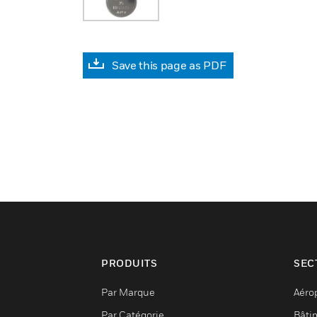
Save this page as PDF
PRODUITS
SEC
Par Marque
Aéro
Par Catégorie
Bâti