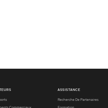
TEURS
ASSISTANCE
ports
Recherche De Partenaires
ments Commerciaux
Formation