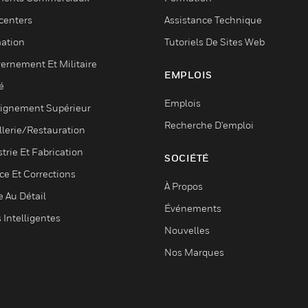
centers
Assistance Technique
ation
Tutoriels De Sites Web
ernement Et Militaire
EMPLOIS
é
Emplois
ignement Supérieur
Recherche D'emploi
llerie/Restauration
trie Et Fabrication
SOCIÉTÉ
ce Et Corrections
À Propos
e Au Détail
Événements
s Intelligentes
Nouvelles
Nos Marques