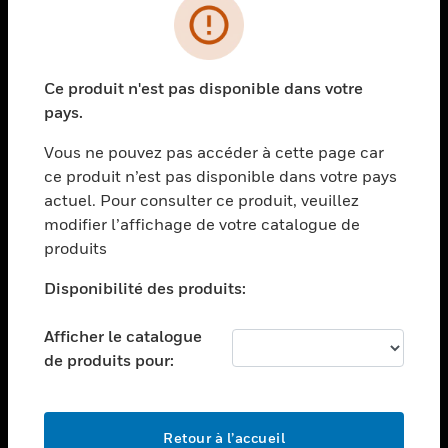
PRODUITS
toggle view
Ce produit n'est pas disponible dans votre
SOLUTIONS
pays.
toggle view
SECTEURS
Vous ne pouvez pas accéder à cette page car
ce produit n’est pas disponible dans votre pays
toggle view
actuel. Pour consulter ce produit, veuillez
ASSISTANCE
modifier l’affichage de votre catalogue de
toggle view
produits
EMPLOIS
Disponibilité des produits:
toggle view
SOCIÉTÉ
Afficher le catalogue
toggle view
de produits pour:
NOUS CONTACTER
toggle view
MENTIONS LÉGALES
Retour à l’accueil