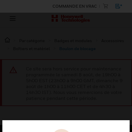
COMMANDE EN VRAC
Par catégorie
Badges et modules
Accessoires
Boîtiers et matériel
Boulon de blocage
Ce site sera hors service pour maintenance
programmée le samedi 8 août, de 19h00 à
5h00 EST (23h00 à 9h00 GMT, dimanche 9
août de 1h00 à 11h00 CET et de 4h30 à
14h30 IST). Nous vous remercions de votre
patience pendant cette période.