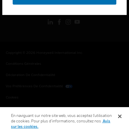
toggle view
SUIVEZ-NOUS
Copyright © 2026 Honeywell International Inc.
Conditions Générales
Déclaration De Confidentialité
Vos Préférences De Confidentialité
Cookies
Désabonnement Global
En naviguant sur notre site web, vous acceptez l'utilisation
de cookies. Pour plus d’informations, consultez nos
Avis
sur les cookies.