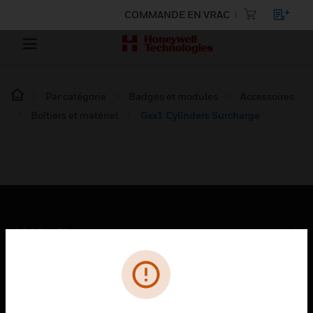
COMMANDE EN VRAC
Par catégorie
Badges et modules
Accessoires
Boîtiers et matériel
Gxx1 Cylinders Surcharge
PRODUITS
toggle view
SOLUTIONS
toggle view
SECTEURS