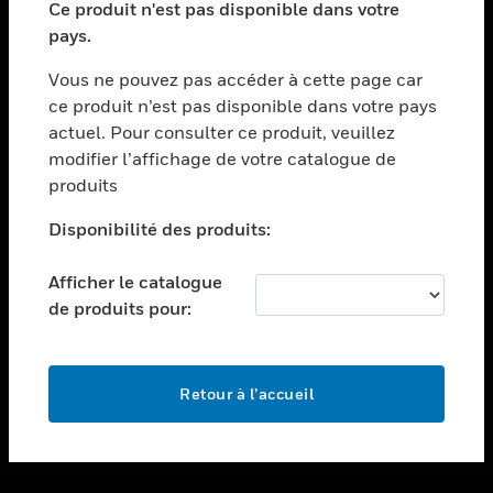
Ce produit n'est pas disponible dans votre
toggle view
pays.
ASSISTANCE
Vous ne pouvez pas accéder à cette page car
toggle view
ce produit n’est pas disponible dans votre pays
EMPLOIS
actuel. Pour consulter ce produit, veuillez
toggle view
modifier l’affichage de votre catalogue de
SOCIÉTÉ
produits
toggle view
NOUS CONTACTER
Disponibilité des produits:
toggle view
Afficher le catalogue
MENTIONS LÉGALES
de produits pour:
toggle view
SUIVEZ-NOUS
Retour à l’accueil