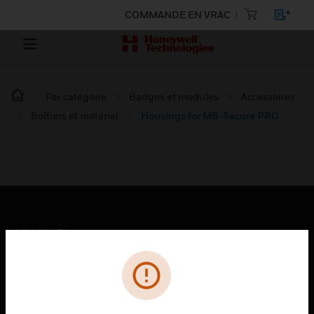
COMMANDE EN VRAC
Par catégorie
Badges et modules
Accessoires
Boîtiers et matériel
Housings for MB-Secure PRO
PRODUITS
toggle view
SOLUTIONS
toggle view
SECTEURS