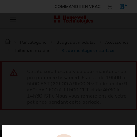
COMMANDE EN VRAC
Par catégorie
Badges et modules
Accessoires
Boîtiers et matériel
Kit de montage en surface
Ce site sera hors service pour maintenance
programmée le samedi 8 août, de 19h00 à
5h00 EST (23h00 à 9h00 GMT, dimanche 9
août de 1h00 à 11h00 CET et de 4h30 à
14h30 IST). Nous vous remercions de votre
patience pendant cette période.