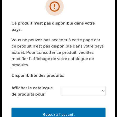
PRODUITS
toggle view
Ce produit n'est pas disponible dans votre
SOLUTIONS
pays.
toggle view
SECTEURS
Vous ne pouvez pas accéder à cette page car
ce produit n’est pas disponible dans votre pays
toggle view
actuel. Pour consulter ce produit, veuillez
ASSISTANCE
modifier l’affichage de votre catalogue de
toggle view
produits
EMPLOIS
Disponibilité des produits:
toggle view
SOCIÉTÉ
Afficher le catalogue
toggle view
de produits pour:
NOUS CONTACTER
toggle view
MENTIONS LÉGALES
Retour à l’accueil