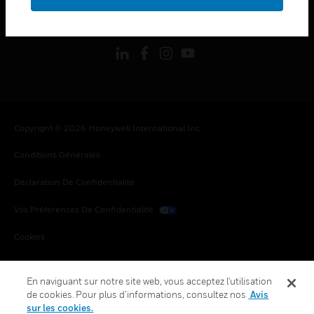
toggle view
SUIVEZ-NOUS
Copyright © 2026 Honeywell International Inc.
Conditions Générales
Déclaration De Confidentialité
Vos Préférences De Confidentialité
Cookies
Désabonnement Global
En naviguant sur notre site web, vous acceptez l'utilisation
de cookies. Pour plus d’informations, consultez nos
Avis
sur les cookies.