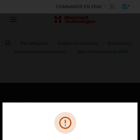
COMMANDE EN VRAC
Par catégorie
Badges et modules
Accessoires
Alimentations électriques
Bloc d’alimentation 45W
PRODUITS
toggle view
SOLUTIONS
toggle view
SECTEURS