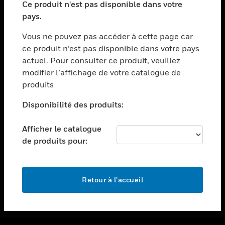
Ce produit n'est pas disponible dans votre
toggle view
pays.
ASSISTANCE
Vous ne pouvez pas accéder à cette page car
toggle view
ce produit n’est pas disponible dans votre pays
EMPLOIS
actuel. Pour consulter ce produit, veuillez
toggle view
modifier l’affichage de votre catalogue de
SOCIÉTÉ
produits
toggle view
NOUS CONTACTER
Disponibilité des produits:
toggle view
Afficher le catalogue
MENTIONS LÉGALES
de produits pour:
toggle view
SUIVEZ-NOUS
Retour à l’accueil