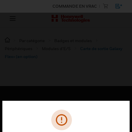
COMMANDE EN VRAC
Par catégorie
Badges et modules
Périphériques
Modules d’E/S
Carte de sortie Galaxy
Flex+ (en option)
PRODUITS
toggle view
SOLUTIONS