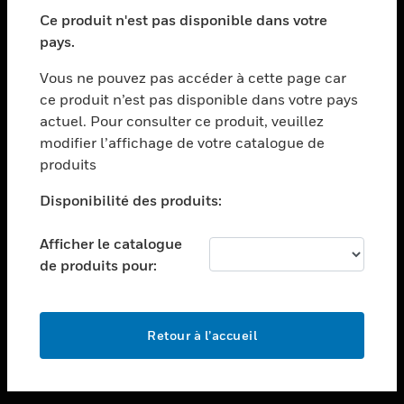
toggle view
SECTEURS
Ce produit n'est pas disponible dans votre
pays.
toggle view
ASSISTANCE
Vous ne pouvez pas accéder à cette page car
toggle view
ce produit n’est pas disponible dans votre pays
EMPLOIS
actuel. Pour consulter ce produit, veuillez
modifier l’affichage de votre catalogue de
toggle view
SOCIÉTÉ
produits
toggle view
Disponibilité des produits:
NOUS CONTACTER
Afficher le catalogue
toggle view
MENTIONS LÉGALES
de produits pour:
toggle view
SUIVEZ-NOUS
Retour à l’accueil