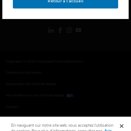
Retour à l’accueil
toggle view
SUIVEZ-NOUS
Copyright © 2026 Honeywell International Inc.
Conditions Générales
Déclaration De Confidentialité
Vos Préférences De Confidentialité
Cookies
Désabonnement Global
En naviguant sur notre site web, vous acceptez l'utilisation
de cookies. Pour plus d’informations, consultez nos
Avis