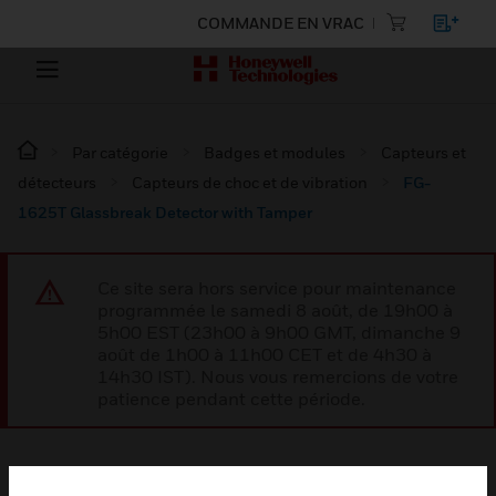
COMMANDE EN VRAC
Par catégorie
Badges et modules
Capteurs et
détecteurs
Capteurs de choc et de vibration
FG-
1625T Glassbreak Detector with Tamper
Ce site sera hors service pour maintenance
programmée le samedi 8 août, de 19h00 à
5h00 EST (23h00 à 9h00 GMT, dimanche 9
août de 1h00 à 11h00 CET et de 4h30 à
14h30 IST). Nous vous remercions de votre
patience pendant cette période.