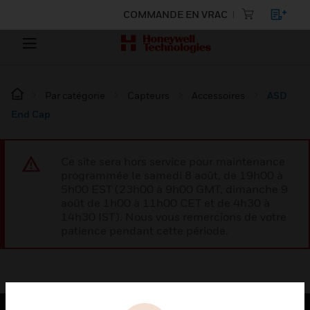
COMMANDE EN VRAC
Par catégorie
Capteurs
Accessoires
ASD
End Cap
Ce site sera hors service pour maintenance
programmée le samedi 8 août, de 19h00 à
5h00 EST (23h00 à 9h00 GMT, dimanche 9
août de 1h00 à 11h00 CET et de 4h30 à
14h30 IST). Nous vous remercions de votre
patience pendant cette période.