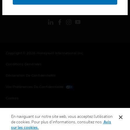
toggle view
SUIVEZ-NOUS
Copyright © 2026 Honeywell International Inc.
Conditions Générales
Déclaration De Confidentialité
Vos Préférences De Confidentialité
Cookies
Désabonnement Global
En naviguant sur notre site web, vous acceptez l'utilisation
de cookies. Pour plus d’informations, consultez nos
Avis
sur les cookies.