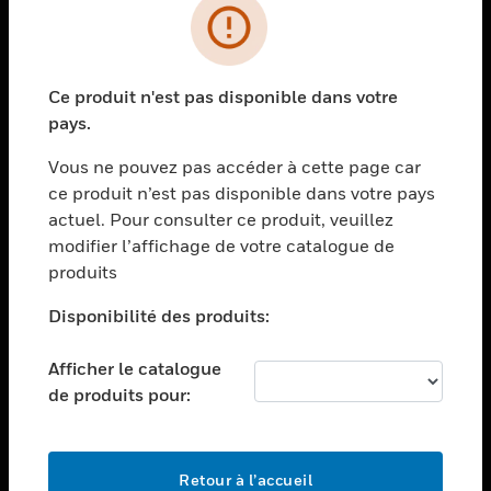
PRODUITS
toggle view
Ce produit n'est pas disponible dans votre
SOLUTIONS
pays.
toggle view
SECTEURS
Vous ne pouvez pas accéder à cette page car
ce produit n’est pas disponible dans votre pays
toggle view
actuel. Pour consulter ce produit, veuillez
ASSISTANCE
modifier l’affichage de votre catalogue de
toggle view
produits
EMPLOIS
Disponibilité des produits:
toggle view
SOCIÉTÉ
Afficher le catalogue
toggle view
de produits pour:
NOUS CONTACTER
toggle view
MENTIONS LÉGALES
Retour à l’accueil