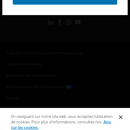
toggle view
SUIVEZ-NOUS
Copyright © 2026 Honeywell International Inc.
Conditions Générales
Déclaration De Confidentialité
Vos Préférences De Confidentialité
Cookies
Désabonnement Global
En naviguant sur notre site web, vous acceptez l'utilisation
de cookies. Pour plus d’informations, consultez nos
Avis
sur les cookies.