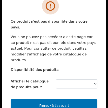
PRODUITS
toggle view
Ce produit n'est pas disponible dans votre
SOLUTIONS
pays.
toggle view
SECTEURS
Vous ne pouvez pas accéder à cette page car
ce produit n’est pas disponible dans votre pays
toggle view
actuel. Pour consulter ce produit, veuillez
ASSISTANCE
modifier l’affichage de votre catalogue de
toggle view
produits
EMPLOIS
Disponibilité des produits:
toggle view
SOCIÉTÉ
Afficher le catalogue
toggle view
de produits pour:
NOUS CONTACTER
toggle view
MENTIONS LÉGALES
Retour à l’accueil