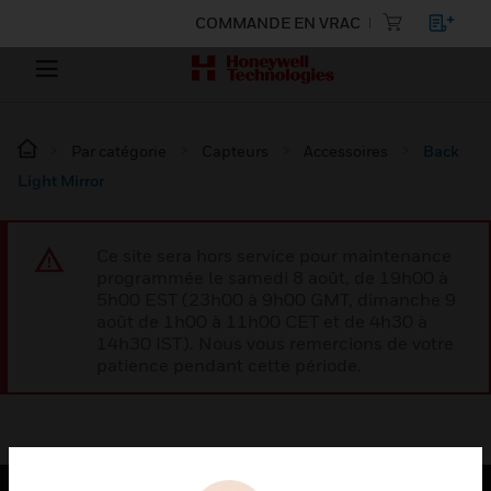
COMMANDE EN VRAC
Par catégorie
Capteurs
Accessoires
Back
Light Mirror
Ce site sera hors service pour maintenance
programmée le samedi 8 août, de 19h00 à
5h00 EST (23h00 à 9h00 GMT, dimanche 9
août de 1h00 à 11h00 CET et de 4h30 à
14h30 IST). Nous vous remercions de votre
patience pendant cette période.