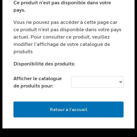
Ce produit n'est pas disponible dans votre
toggle view
pays.
ASSISTANCE
Vous ne pouvez pas accéder à cette page car
toggle view
ce produit n’est pas disponible dans votre pays
EMPLOIS
actuel. Pour consulter ce produit, veuillez
toggle view
modifier l’affichage de votre catalogue de
SOCIÉTÉ
produits
toggle view
NOUS CONTACTER
Disponibilité des produits:
toggle view
Afficher le catalogue
MENTIONS LÉGALES
de produits pour:
toggle view
SUIVEZ-NOUS
Retour à l’accueil