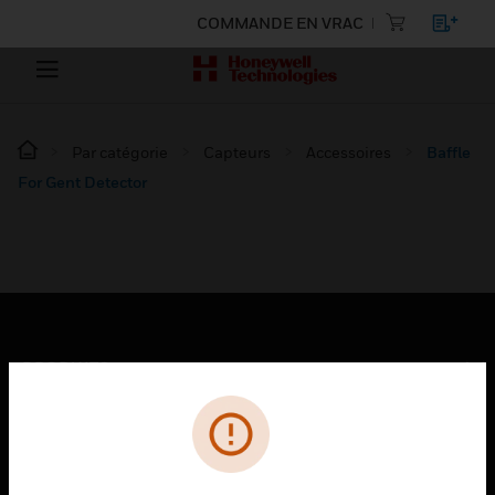
COMMANDE EN VRAC
Par catégorie
Capteurs
Accessoires
Baffle
For Gent Detector
PRODUITS
toggle view
SOLUTIONS
toggle view
SECTEURS